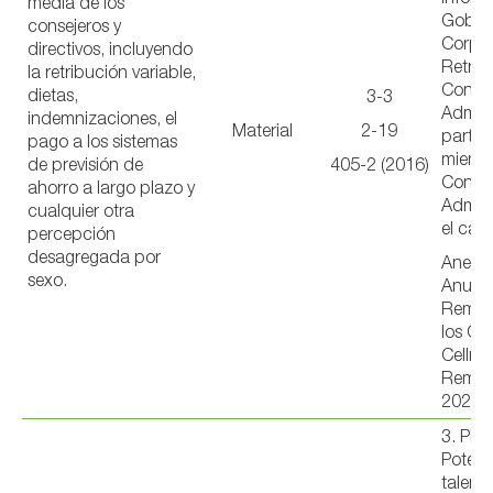
media de los
Gobie
consejeros y
Corpor
directivos, incluyendo
Retrib
la retribución variable,
Consej
dietas,
3-3
Admini
indemnizaciones, el
Material
2-19
partic
pago a los sistemas
miembr
de previsión de
405-2 (2016)
Consej
ahorro a largo plazo y
Admini
cualquier otra
el capi
percepción
desagregada por
Anexo 
sexo.
Anual 
Remun
los Co
Cellne
Remun
2023
3. PE
Potenc
talent