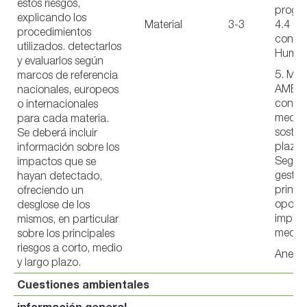
estos riesgos,
progre
explicando los
Material
3-3
4.4 C
procedimientos
con lo
utilizados. detectarlos
Huma
y evaluarlos según
5. ME
marcos de referencia
AMBIE
nacionales, europeos
con u
o internacionales
medio
para cada materia.
sosten
Se deberá incluir
plazo 
información sobre los
Seguim
impactos que se
gestió
hayan detectado,
princip
ofreciendo un
oportu
desglose de los
impac
mismos, en particular
medio
sobre los principales
riesgos a corto, medio
Anexo 
y largo plazo.
Cuestiones ambientales
información general