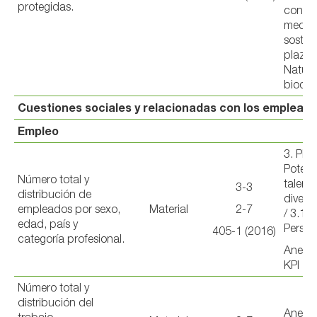
protegidas.
con u
medio
sosten
plazo 
Natura
biodiv
Cuestiones sociales y relacionadas con los emplead
Empleo
3. PE
Potenc
Número total y
talent
3-3
distribución de
diverso
empleados por sexo,
Material
2-7
/ 3.1 E
edad, país y
Perso
405-1 (2016)
categoría profesional.
Anexo 
KPI
Número total y
distribución del
Anexo 