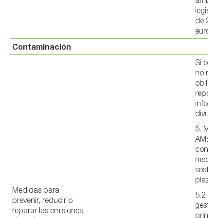
ambien
legisla
de 20 
euros
Contaminación
Si bie
no mat
obliga
reporta
inform
divulg
5. ME
AMBIE
con u
medio
sosten
plazo
Medidas para
5.2 Se
prevenir, reducir o
gestió
reparar las emisiones
princip