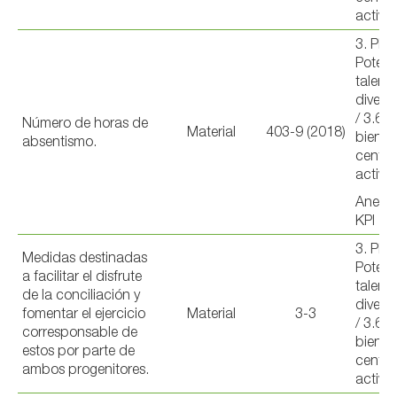
activi
3. PE
Potenc
talent
diverso
/ 3.6 
Número de horas de
Material
403-9 (2018)
bienest
absentismo.
centro
activi
Anexo 
KPI
3. PE
Medidas destinadas
Potenc
a facilitar el disfrute
talent
de la conciliación y
diverso
fomentar el ejercicio
Material
3-3
/ 3.6 
corresponsable de
bienest
estos por parte de
centro
ambos progenitores.
activi