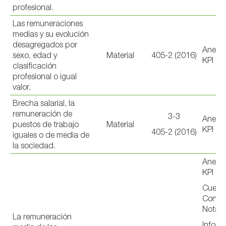
profesional.
Las remuneraciones
medias y su evolución
desagregados por
Anexo 
sexo, edad y
Material
405-2 (2016)
KPI
clasificación
profesional o igual
valor.
Brecha salarial, la
remuneración de
3-3
Anexo 
puestos de trabajo
Material
KPI
405-2 (2016)
iguales o de media de
la sociedad.
Anexo 
KPI
Cuenta
Consol
Nota 
La remuneración
Inform