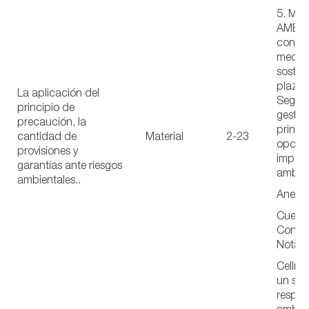
5. ME
AMBIE
con u
medio
sosten
plazo 
La aplicación del
Seguim
principio de
gestió
precaución, la
princip
cantidad de
Material
2-23
oportu
provisiones y
impac
garantías ante riesgos
ambien
ambientales..
Anexo 
Cuenta
Consol
Nota 2
Cellne
un seg
respon