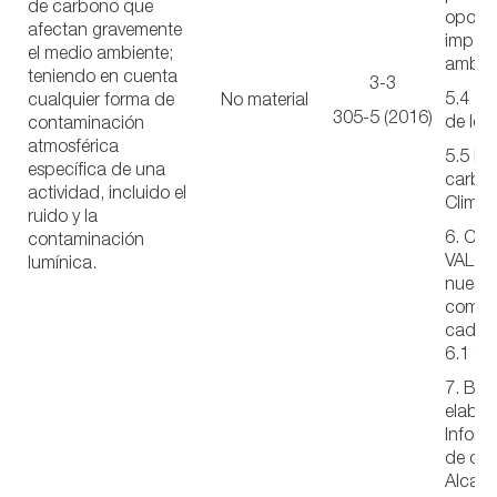
de carbono que
oportu
afectan gravemente
impac
el medio ambiente;
ambien
teniendo en cuenta
3-3
5.4 Co
cualquier forma de
No material
305-5 (2016)
de los
contaminación
atmosférica
5.5 Hu
específica de una
carbo
actividad, incluido el
Climát
ruido y la
6. CA
contaminación
VALOR 
lumínica.
nuestr
compro
cadena
6.1 Cli
7. Bas
elabor
Informe
de car
Alcanc