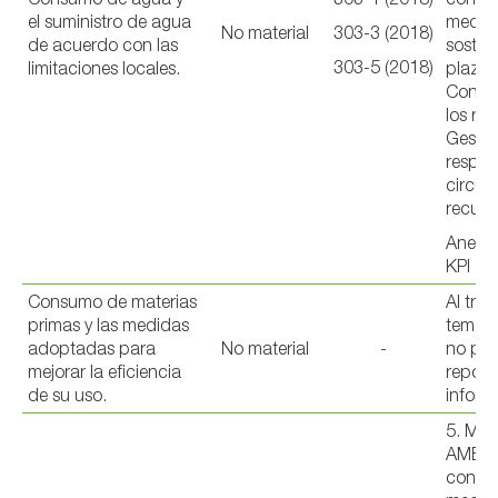
el suministro de agua
medio
No material
303-3 (2018)
de acuerdo con las
sosten
303-5 (2018)
limitaciones locales.
plazo 
Conser
los rec
Gestió
respon
circula
recurs
Anexo 
KPI
Consumo de materias
Al trat
primas y las medidas
tema n
adoptadas para
No material
-
no pr
mejorar la eficiencia
report
de su uso.
inform
5. ME
AMBIE
con u