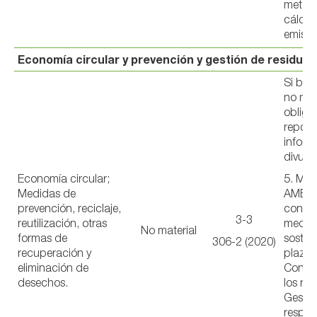
metodo
cálcul
emisio
Economía circular y prevención y gestión de residuos
Si bie
no mat
obliga
reporta
inform
divulg
Economía circular;
5. ME
Medidas de
AMBIE
prevención, reciclaje,
con u
3-3
reutilización, otras
medio
No material
formas de
sosten
306-2 (2020)
recuperación y
plazo 
eliminación de
Conser
desechos.
los rec
Gestió
respon