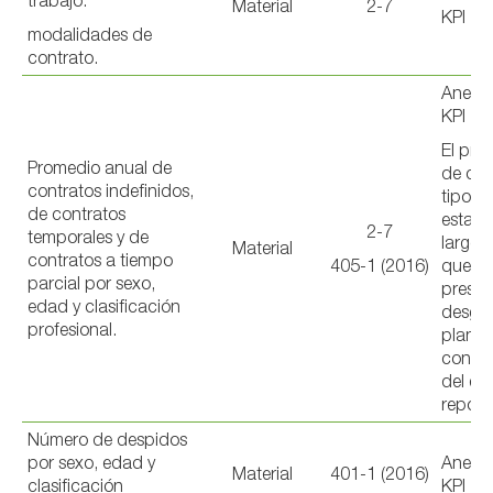
trabajo.
Material
2-7
KPI
modalidades de
contrato.
Anexo 
KPI
El pro
Promedio anual de
de con
contratos indefinidos,
tipo n
de contratos
estaci
2-7
temporales y de
largo d
Material
contratos a tiempo
405-1 (2016)
que so
parcial por sexo,
presen
edad y clasificación
desglo
profesional.
plantil
contrat
del eje
report
Número de despidos
por sexo, edad y
Anexo 
Material
401-1 (2016)
clasificación
KPI