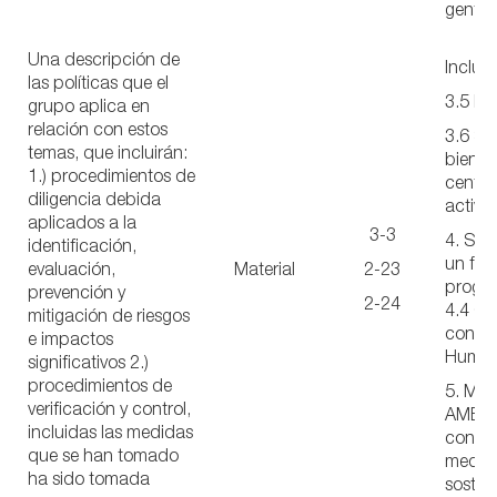
gente 
Dive
Una descripción de
Inclus
las políticas que el
3.5 Di
grupo aplica en
relación con estos
3.6 Se
temas, que incluirán:
bienest
1.) procedimientos de
centro
diligencia debida
activi
aplicados a la
3-3
4. SOC
identificación,
un faci
evaluación,
Material
2-23
progre
prevención y
2-24
4.4 C
mitigación de riesgos
con lo
e impactos
Huma
significativos 2.)
procedimientos de
5. ME
verificación y control,
AMBIE
incluidas las medidas
con u
que se han tomado
medio
ha sido tomada
sosten