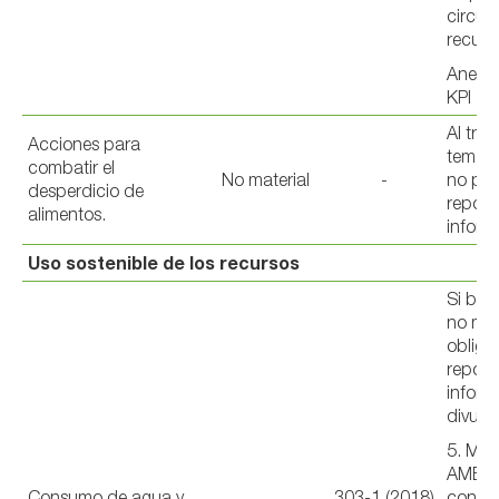
circula
recurs
Anexo 
KPI
Al trat
Acciones para
tema n
combatir el
No material
-
no pr
desperdicio de
report
alimentos.
inform
Uso sostenible de los recursos
Si bie
no mat
obliga
reporta
inform
divulg
5. ME
AMBIE
Consumo de agua y
303-1 (2018)
con u