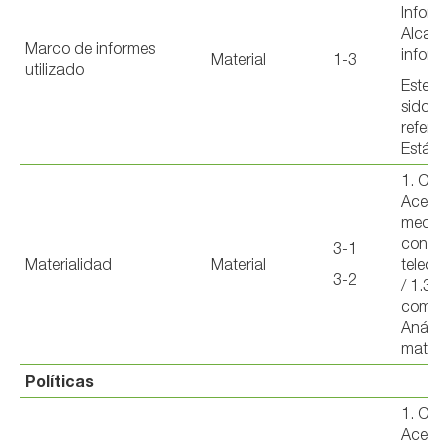
Informe
Alcanc
Marco de informes
inform
Material
1-3
utilizado
Este i
sido e
referen
Estánd
1. CEL
Acerca
median
conect
3-1
Materialidad
Material
teleco
3-2
/ 1.3 
compr
Anális
materi
Políticas
1. CEL
Acerca