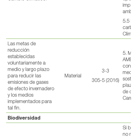
impac
ambien
5.5 Hu
carbo
Climát
Las metas de
reducción
5. ME
establecidas
AMBIE
voluntariamente a
con u
medio y largo plazo
3-3
medio
para reducir las
Material
sosten
305-5 (2016)
emisiones de gases
plazo 
de efecto invernadero
de car
y los medios
Cambio
implementados para
tal fin.
Biodiversidad
Si bie
no mat