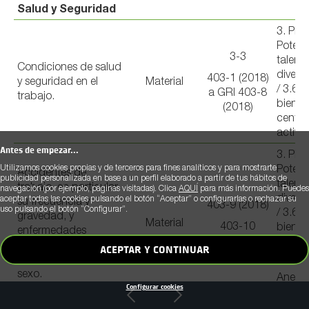
Salud y Seguridad
3. PE
Potenc
3-3
talent
Condiciones de salud
diverso
403-1 (2018)
y seguridad en el
Material
/ 3.6 
a GRI 403-8
trabajo.
bienest
(2018)
centro
activi
Antes de empezar...
3. PE
Utilizamos cookies propias y de terceros para fines analíticos y para mostrarte
Potenc
Accidentes de
publicidad personalizada en base a un perfil elaborado a partir de tus hábitos de
talent
trabajo, en particular
navegación (por ejemplo, páginas visitadas). Clica
AQUÍ
para más información. Puedes
diverso
aceptar todas las cookies pulsando el botón “Aceptar” o configurarlas o rechazar su
su frecuencia y
403-9 (2018)
uso pulsando el botón “Configurar”.
/ 3.6 
gravedad, y
Material
403-10
bienest
enfermedades
(2018)
centro
profesionales;
ACEPTAR Y CONTINUAR
activi
desagregado por
sexo.
Anexo 
Configurar cookies
KPI