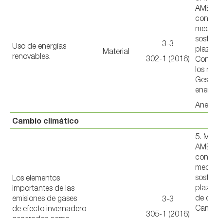
AMBIE
con u
medio
sosten
3-3
Uso de energías
plazo 
Material
renovables.
302-1 (2016)
Conser
los rec
Gestió
energí
Anexo 
Cambio climático
5. ME
AMBIE
con u
medio
sosten
Los elementos
plazo 
importantes de las
de car
emisiones de gases
3-3
Cambio
de efecto invernadero
305-1 (2016)