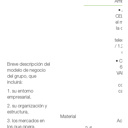
Ambic
• Act
CELLN
el mu
la co
teleco
/ 1.2.
con
• Cad
Breve descripción del
6. 
modelo de negocio
VALOR
del grupo, que
incluirá:
comp
1. su entorno
cade
empresarial,
• 
2. su organización y
co
estructura,
1. 
Material
3. los mercados en
Acerc
los que opera,
me