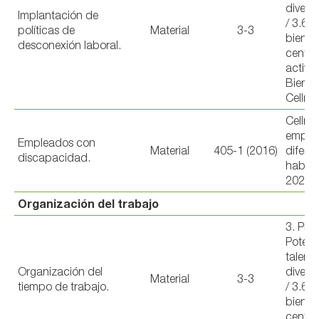
diverso
Implantación de
/ 3.6 
políticas de
Material
3-3
bienest
desconexión laboral.
centro
activi
Bienes
Cellne
Cellne
emple
Empleados con
Material
405-1 (2016)
difere
discapacidad.
habili
2023, 
Organización del trabajo
3. PE
Potenc
talent
Organización del
diverso
Material
3-3
tiempo de trabajo.
/ 3.6 
bienest
centro