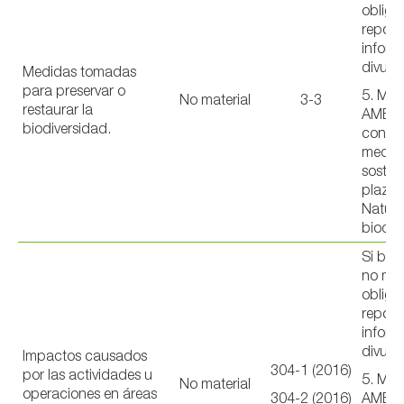
obliga
reporta
inform
divulg
Medidas tomadas
para preservar o
5. ME
No material
3-3
restaurar la
AMBIE
biodiversidad.
con u
medio
sosten
plazo 
Natura
biodiv
Si bie
no mat
obliga
reporta
inform
divulg
Impactos causados
304-1 (2016)
por las actividades u
5. ME
No material
operaciones en áreas
304-2 (2016)
AMBIE