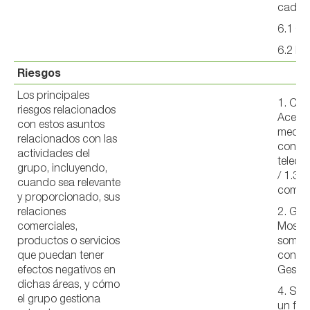
cadena
6.1 Cli
6.2 Pr
Riesgos
Los principales
1. CEL
riesgos relacionados
Acerca
con estos asuntos
median
relacionados con las
conect
actividades del
teleco
grupo, incluyendo,
/ 1.3 
cuando sea relevante
compr
y proporcionado, sus
relaciones
2. GO
comerciales,
Mostr
productos o servicios
somos
que puedan tener
con in
efectos negativos en
Gestió
dichas áreas, y cómo
4. SOC
el grupo gestiona
un faci