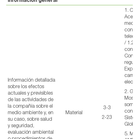
1. CEL
Acerca
median
conect
teleco
/ 1.2 
conect
Conte
regulat
Exposi
camp
Información detallada
electr
sobre los efectos
2. GO
actuales y previsibles
Mostr
de las actividades de
somos
la compañía sobre el
3-3
con in
medio ambiente y, en
Material
2-23
Sistem
su caso, sobre salud
Global
y seguridad,
evaluación ambiental
5. ME
o procedimientos de