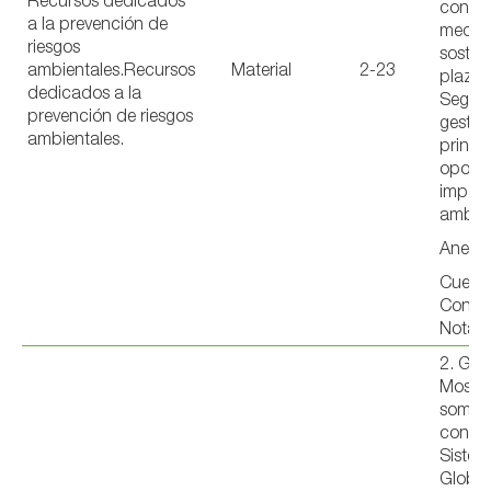
Recursos dedicados
con u
a la prevención de
medio
riesgos
sosten
ambientales.Recursos
Material
2-23
plazo 
dedicados a la
Seguim
prevención de riesgos
gestió
ambientales.
princip
oportu
impac
ambien
Anexo 
Cuenta
Consol
Nota 2
2. GO
Mostr
somos
con in
Sistem
Global