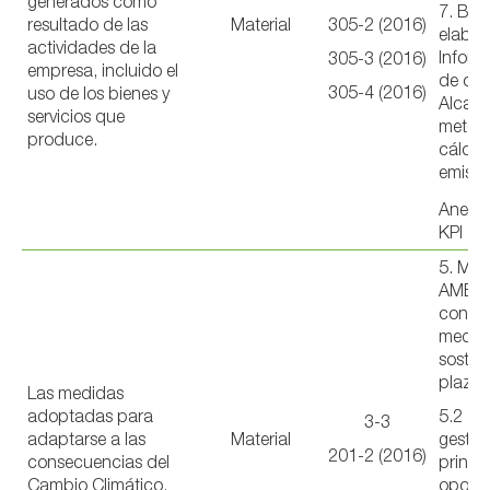
generados como
7. Bas
resultado de las
Material
305-2 (2016)
elabor
actividades de la
Informe
305-3 (2016)
empresa, incluido el
de car
305-4 (2016)
uso de los bienes y
Alcanc
servicios que
metodo
produce.
cálcul
emisio
Anexo 
KPI
5. ME
AMBIE
con u
medio
sosten
plazo
Las medidas
adoptadas para
5.2 Se
3-3
adaptarse a las
Material
gestió
201-2 (2016)
consecuencias del
princip
Cambio Climático.
oportu