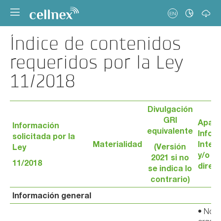
EN
Índice de contenidos
requeridos por la Ley
11/2018
Divulgación
GRI
Apart
Información
equivalente
Infor
solicitada por la
Materialidad
Integ
(Versión
Ley
y/o r
2021 si no
11/2018
direc
se indica lo
contrario)
Información general
• Nomb