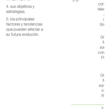
2-6
conect
4. sus objetivos y
teleco
estrategias,
/ 1
5. los principales
com
factores y tendencias
Grupo
que pueden afectar a
su futura evolución.
GOB
Mos
somo
con in
Pers
GOB
Mos
somos
inte
Rela
i
3. 