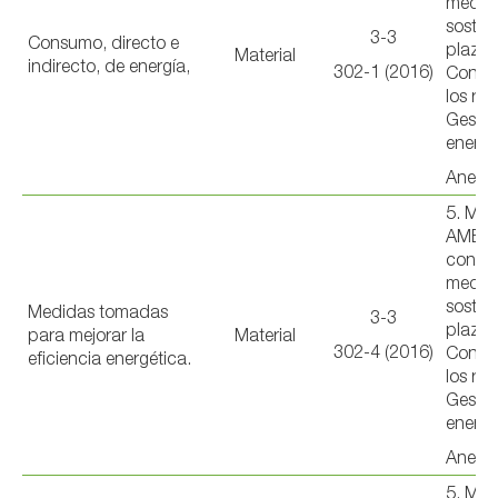
medio
sosten
3-3
Consumo, directo e
plazo 
Material
indirecto, de energía,
302-1 (2016)
Conser
los rec
Gestió
energí
Anexo 
5. ME
AMBIE
con u
medio
sosten
Medidas tomadas
3-3
plazo 
para mejorar la
Material
302-4 (2016)
Conser
eficiencia energética.
los rec
Gestió
energí
Anexo 
5. ME