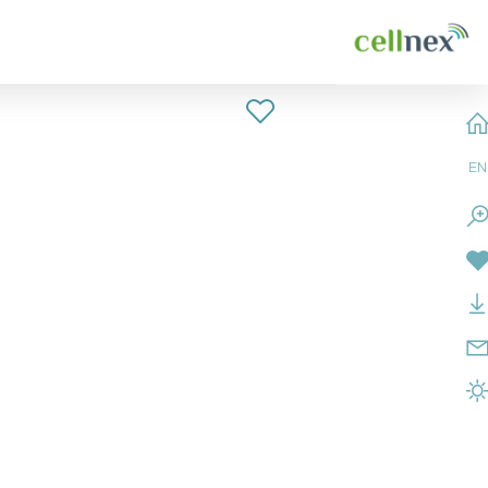
ases
Anexos
ena de valor -
 contenido del Informe
Riesgos
a información
Otros documentos públicos
rbono: Alcance y metodología de cálculo de las
Indice de los contenidos requeridos por la Ley 11/2018
de CO2
EN
Índice de contenido GRI
de contacto
Tabla de contenido SASB
Tablas de KPI
Seguimiento de los objetivos del Plan
Taxonomía de la UE
Director ESG
Finanzas Sostenibles
Informe de verificación limitada independiente
Informe Anual de Remuneraciones de los Consejeros/as
Informe Anual de Gobierno Corporativo
Cuentas Anuales Consolidadas